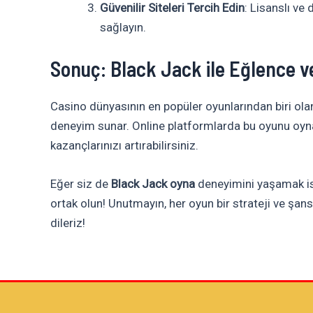
Güvenilir Siteleri Tercih Edin
: Lisanslı ve
sağlayın.
Sonuç: Black Jack ile Eğlence v
Casino dünyasının en popüler oyunlarından biri ol
deneyim sunar. Online platformlarda bu oyunu oynay
kazançlarınızı artırabilirsiniz.
Eğer siz de
Black Jack oyna
deneyimini yaşamak ist
ortak olun! Unutmayın, her oyun bir strateji ve şans 
dileriz!