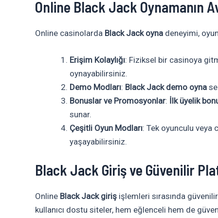
Online Black Jack Oynamanın Av
Online casinolarda
Black Jack oyna
deneyimi, oyunc
Erişim Kolaylığı
: Fiziksel bir casinoya gi
oynayabilirsiniz.
Demo Modları
:
Black Jack demo oyna
se
Bonuslar ve Promosyonlar
:
İlk üyelik bon
sunar.
Çeşitli Oyun Modları
: Tek oyunculu veya c
yaşayabilirsiniz.
Black Jack Giriş ve Güvenilir Pl
Online
Black Jack giriş
işlemleri sırasında güvenili
kullanıcı dostu siteler, hem eğlenceli hem de güvenl