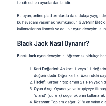
tercih edilen oyunlardan biridir.
Bu oyun, online platformlarda da oldukça yaygındır
bu heyecanı yaşamak mümkündür.
Güvenilir Black
kullanıcılarına lisanslı ve adil bir oyun deneyimi sun
Black Jack Nasıl Oynanır?
Black Jack oyna
deneyimini öğrenmek oldukça basitt
Kart Değerleri
: As kartı 1 veya 11 değerin
değerindedir. Diğer kartlar üzerindeki say
Hedef
: Kartların toplamını 21’e en yakın
Oyun Akışı
: Oyuncuya ve krupiyeye ilk başt
“stand” (durma) seçeneklerini kullanarak e
Kazanan
: Toplam değeri 21’e en yakın ola