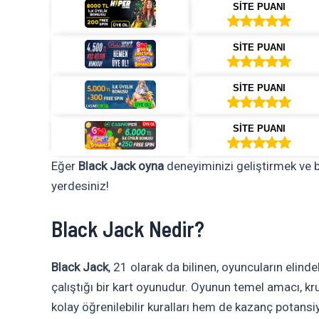
SİTE PUANI
SİTE PUANI
SİTE PUANI
SİTE PUANI
Eğer
Black Jack oyna
deneyiminizi geliştirmek ve b
yerdesiniz!
Black Jack Nedir?
Black Jack
, 21 olarak da bilinen, oyuncuların elind
çalıştığı bir kart oyunudur. Oyunun temel amacı, k
kolay öğrenilebilir kuralları hem de kazanç potans