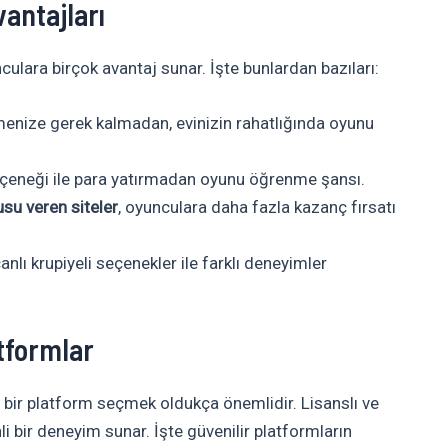
antajları
ulara birçok avantaj sunar. İşte bunlardan bazıları:
tmenize gerek kalmadan, evinizin rahatlığında oyunu
çeneği ile para yatırmadan oyunu öğrenme şansı.
usu veren siteler
, oyunculara daha fazla kazanç fırsatı
anlı krupiyeli seçenekler ile farklı deneyimler
atformlar
r bir platform seçmek oldukça önemlidir. Lisanslı ve
i bir deneyim sunar. İşte güvenilir platformların